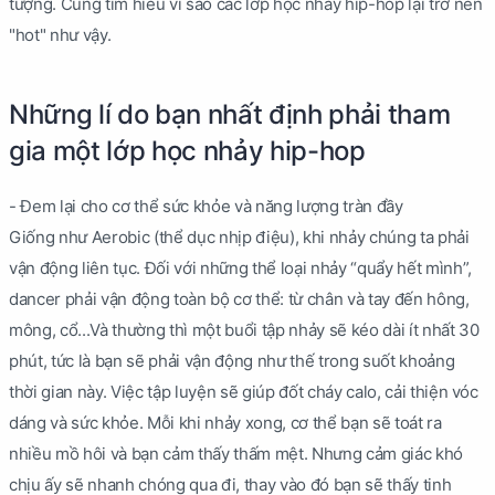
tượng. Cùng tìm hiểu vì sao các lớp học nhảy hip-hop lại trở nên
"hot" như vậy.
Những lí do bạn nhất định phải tham
gia một lớp học nhảy hip-hop
- Đem lại cho cơ thể sức khỏe và năng lượng tràn đầy
Giống như Aerobic (thể dục nhịp điệu), khi nhảy chúng ta phải
vận động liên tục. Đối với những thể loại nhảy “quẩy hết mình”,
dancer phải vận động toàn bộ cơ thể: từ chân và tay đến hông,
mông, cổ...Và thường thì một buổi tập nhảy sẽ kéo dài ít nhất 30
phút, tức là bạn sẽ phải vận động như thế trong suốt khoảng
thời gian này. Việc tập luyện sẽ giúp đốt cháy calo, cải thiện vóc
dáng và sức khỏe. Mỗi khi nhảy xong, cơ thể bạn sẽ toát ra
nhiều mồ hôi và bạn cảm thấy thấm mệt. Nhưng cảm giác khó
chịu ấy sẽ nhanh chóng qua đi, thay vào đó bạn sẽ thấy tinh