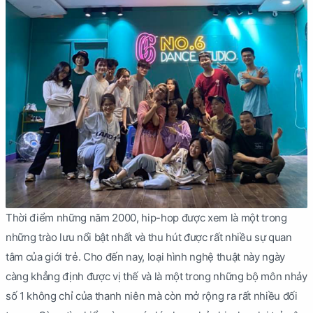
Thời điểm những năm 2000, hip-hop được xem là một trong
những trào lưu nổi bật nhất và thu hút được rất nhiều sự quan
tâm của giới trẻ. Cho đến nay, loại hình nghệ thuật này ngày
càng khẳng định được vị thế và là một trong những bộ môn nhảy
số 1 không chỉ của thanh niên mà còn mở rộng ra rất nhiều đối