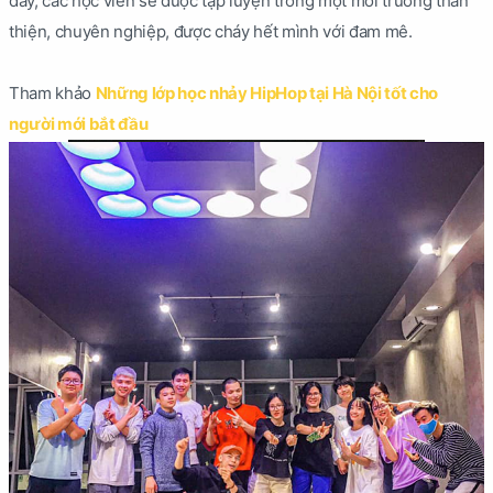
đây, các học viên sẽ được tập luyện trong một môi trường thân
thiện, chuyên nghiệp, được cháy hết mình với đam mê.
Tham khảo
Những lớp học nhảy HipHop tại Hà Nội tốt cho
người mới bắt đầu