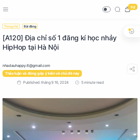
0 ₫
Trang chủ
Bài đăng
[A120] Địa chỉ số 1 đăng kí học nhảy
HipHop tại Hà Nội
Thảo luận và đóng góp ý kiến về chủ đề này
5 minute read