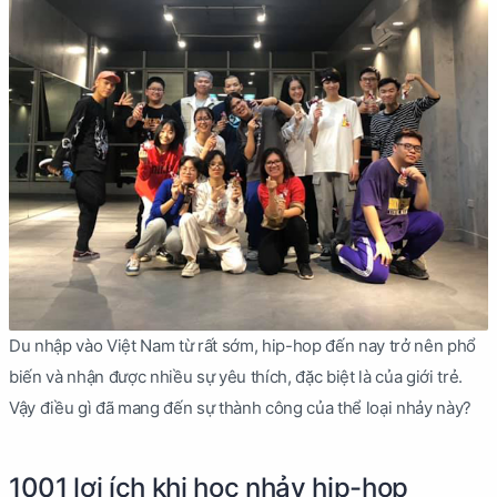
Du nhập vào Việt Nam từ rất sớm, hip-hop đến nay trở nên phổ
biến và nhận được nhiều sự yêu thích, đặc biệt là của giới trẻ.
Vậy điều gì đã mang đến sự thành công của thể loại nhảy này?
1001 lợi ích khi học nhảy hip-hop