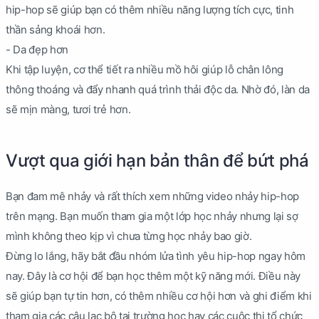
hip-hop sẽ giúp bạn có thêm nhiều năng lượng tích cực, tinh
thần sảng khoái hơn.
- Da đẹp hơn
Khi tập luyện, cơ thể tiết ra nhiều mồ hôi giúp lỗ chân lông
thông thoáng và đẩy nhanh quá trình thải độc da. Nhờ đó, làn da
sẽ mịn màng, tươi trẻ hơn.
Vượt qua giới hạn bản thân để bứt phá
Bạn đam mê nhảy và rất thích xem những video nhảy hip-hop
trên mạng. Bạn muốn tham gia một lớp học nhảy nhưng lại sợ
mình không theo kịp vì chưa từng học nhảy bao giờ.
Đừng lo lắng, hãy bắt đầu nhóm lửa tình yêu hip-hop ngay hôm
nay. Đây là cơ hội để bạn học thêm một kỹ năng mới. Điều này
sẽ giúp bạn tự tin hơn, có thêm nhiều cơ hội hơn và ghi điểm khi
tham gia các câu lạc bộ tại trường học hay các cuộc thi tổ chức