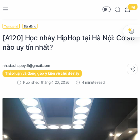
0 ₫
Trang chủ
Bài đăng
[A120] Học nhảy HipHop tại Hà Nội: Cơ sở
nào uy tín nhất?
Thảo luận và đóng góp ý kiến về chủ đề này
4 minute read